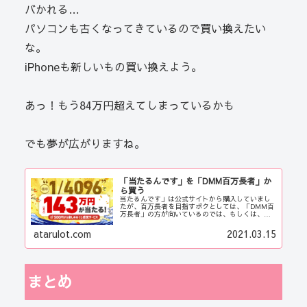
バかれる…
パソコンも古くなってきているので買い換えたい
な。
iPhoneも新しいもの買い換えよう。
あっ！もう84万円超えてしまっているかも
でも夢が広がりますね。
「当たるんです」を「DMM百万長者」か
ら買う
当たるんです」は公式サイトから購入していまし
たが、百万長者を目指すボクとしては、「DMM百
万長者」の方が向いているのでは、もしくは、い
い組番がもらえるのではと、「DMM百万長者」か
ら購入することします。 内容は、「当たるんで
atarulot.com
2021.03.15
す」も「DMM百万長者」も全く同じです。 両者
提携関係にあるのでどちらから買っても同じで
す。 ならば、画像からも当たりそうな予感がする
「DMM百万長者」に切り替えようかなという事に
なりました。 「当たるんです」をオートレースの
匂いがプンプンしますが、「DMM百万長者」は当
まとめ
たりやすそうなくじの匂いがプンプン。 まぁ、ど
ちらにチャージするかもわかりませんが、気分に
よって購入したいと思います。