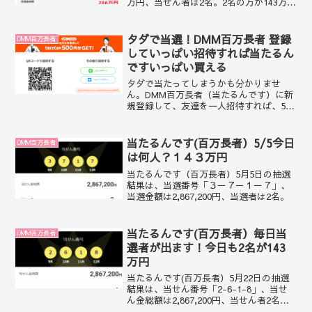
万円、当せん者は2名。2名の方が143万円
を手にしました。おめでとうございま
す。
タダで当選！DMM百万長者 登録
DMM百万長者
していっぱい招待すれば当たるん
ですいっぱい買える
タダで当たってしまうかも分かりませ
ん。DMM百万長者（当たるんです）に新
規登録して、友達を一人招待すれば、500
円分のtorera+がもらえるんです。
当たるんです(百万長者）5/5今日
DMM百万長者
は何人？１４３万円
当たるんです（百万長者）5月5日の抽選
結果は、当選番号「３－７－１－７」、
当選金額は2,867,200円、当選者は2名。
当たるんです(百万長者）毎日当
DMM百万長者
選者が出ます！今日も2名が143
万円
当たるんです(百万長者）5月22日の抽選
結果は、当せん番号「2-6-1-8」、当せ
ん金総額は2,867,200円、当せん者2名。2
名の方が143万円をゲット。おめでとうご