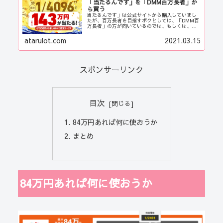
「当たるんです」を「DMM百万長者」か
ら買う
当たるんです」は公式サイトから購入していまし
たが、百万長者を目指すボクとしては、「DMM百
万長者」の方が向いているのでは、もしくは、い
い組番がもらえるのではと、「DMM百万長者」か
ら購入することします。 内容は、「当たるんで
atarulot.com
2021.03.15
す」も「DMM百万長者」も全く同じです。 両者
提携関係にあるのでどちらから買っても同じで
す。 ならば、画像からも当たりそうな予感がする
「DMM百万長者」に切り替えようかなという事に
なりました。 「当たるんです」をオートレースの
スポンサーリンク
匂いがプンプンしますが、「DMM百万長者」は当
たりやすそうなくじの匂いがプンプン。 まぁ、ど
ちらにチャージするかもわかりませんが、気分に
よって購入したいと思います。
目次
84万円あれば何に使おうか
まとめ
84万円あれば何に使おうか