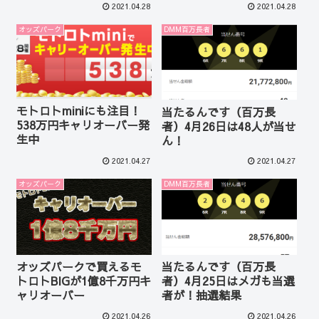
2021.04.28
2021.04.28
オッズパーク
DMM百万長者
モトロトminiにも注目！
当たるんです（百万長
538万円キャリオーバー発
者）4月26日は48人が当せ
生中
ん！
2021.04.27
2021.04.27
オッズパーク
DMM百万長者
オッズパークで買えるモ
当たるんです（百万長
トロトBIGが1億8千万円キ
者）4月25日はメガも当選
ャリオーバー
者が！抽選結果
2021.04.26
2021.04.26