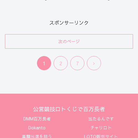
スポンサーリンク
次のページ
次
1
2
7
へ
公営競技ロトくじで百万長者
DMM百万長者
当たるんです
Dokanto
チャリロト
高額当選を狙う
LOTO販売サイト