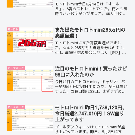
モトロトmini今日6月14日は「オール
８」、8番のストレートでした。何とも気
持ちいい数字が並びました。購入口数は
41,838口。払戻総額は2,921,510円でし
た。しかし、当せん口数がなんと1483口
なんで、払戻金は1,970円でした。なんと
また出たモトロトmini265万円の
モトロト
も少ない金額でした。
高額当選！
モトロトminiにまた高額当選がでまし
た。なんと265万円！当選番号は6-7-1-
4-1。高額当選の場合はやはり【8番】が
ない。
注目のモトロトmini！買ったけど
オッズパーク
99口に入れたのか
今日注目のモトロトmini。キャリオーバ
ー約384万円が昨日出たので、今日は買い
ました。当選口数は99口。まずまずの口
数が出ましたがボクが予想して買ったく
じははたして当選していのか…
モトロトmini 昨日1,739,120円、
オッズパーク
今日当選2,747,010円！GW盛り
上がってます
ゴールデンウィークはモトロトminiが盛
り上がっています。昨日、5月2日にま