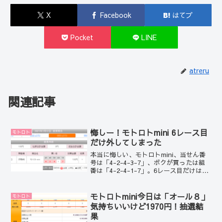
X
Facebook
はてブ
Pocket
LINE
atreru
関連記事
悔しー！モトロトmini 6レース目
モトロト
だけ外してしまった
本当に悔しい、モトロトmini、当せん番
号は「4-2-4-3-7」、ボクが買ったは組
番は「4-2-4-1-7」。6レース目だけはず
してしまった。今日はたまたま、5レース
終了時に確認したらすべて的中している
ではありませんか・・・
モトロトmini今日は「オール８」
モトロト
気持ちいいけど1970円！抽選結
果