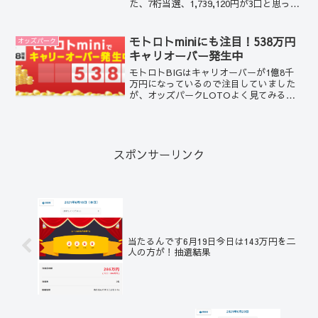
た、7桁当選、1,739,120円が3口と思って
たら今日も5月3日もさらに大きい
2,747,010円が2口当選。ゴールデンウィ
ークに入って、うちでモトロトminiを楽
モトロトminiにも注目！538万円
オッズパーク
しんでいる人が多いのか、投票数が通常
キャリオーバー発生中
よりも多く感じられます。
モトロトBIGはキャリオーバーが1億8千
万円になっているので注目していました
が、オッズパークLOTOよく見てみる
と、モトロトminiもキャリオーバーが538
万円にもなっているではありませんか。
スポンサーリンク
当たるんです6月19日今日は143万円を二
人の方が！抽選結果