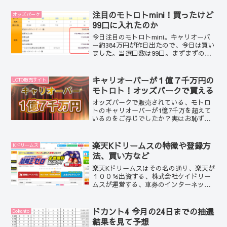
ざいます。
注目のモトロトmini！買ったけど
オッズパーク
99口に入れたのか
今日注目のモトロトmini。キャリオーバ
ー約384万円が昨日出たので、今日は買い
ました。当選口数は99口。まずまずの口
数が出ましたがボクが予想して買ったく
じははたして当選していのか…
キャリオーバーが１億７千万円の
LOTO販売サイト
モトロト！オッズパークで買える
オッズパークで販売されている、モトロ
トのキャリオーバーが1億7千万を超えて
いるのをご存じでしたか？実はお恥ずか
しながらボク、アテルは、モトロトとい
う「くじ」を知りませんでした。
楽天Kドリームスの特徴や登録方
Kドリームス
法、買い方など
楽天Kドリームスはその名の通り、楽天が
１００％出資する、株式会社ケイドリー
ムスが運営する、車券のインターネット
販売サイトです。購入できるのは、競輪
の車券、競輪くじのDokanto！（ドカン
ト）、Kドリームス独自競輪くじK3、
ドカント4 今月の24日までの抽選
Dokanto
K5。
結果を見て予想