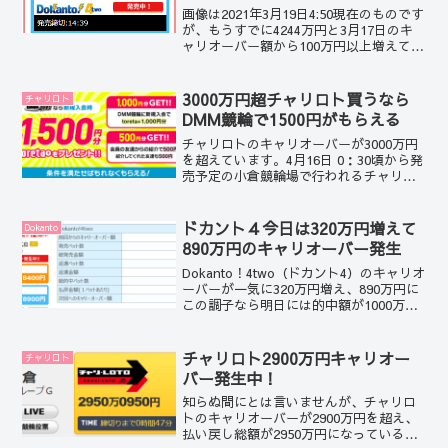
画像は2021年3月19日4:50現在のものです
が、もうすでに4244万円と3月17日のキ
ャリオーバー額から100万円以上増えてい
ます。ドカント！４の締め切りは14：
39。早朝からこのペースで増えているの
で確実に5000万円に到達するはずです。
3000万円超チャリロト買うなら
チャリロト
DMM競輪で1500円がもらえる
チャリロトのキャリオーバーが3000万円
を超えています。4月16日 0：30頃から発
売予定の小倉競輪場で行われるチャリロ
トのキャリオーバーが3097万円になって
います。
ドカント４今日は320万円増えて
Dokanto
890万円のキャリオーバー発生
Dokanto！4two（ドカント4）のキャリオ
ーバーが一気に320万円増え、890万円に
この調子なら明日には的中額が1000万円
を超えてくるぞ！明日の対象レースも広
島競輪場の「第３４回古田泰久記念
杯」。全て7車立てになるので、ドカント
チャリロト2900万円キャリオー
チャリロト
４的中確率な約17万分の1、9車立ての約
バー発生中！
170万分の1に比べると10倍、的中率が高
くなります。
知らぬ間にとは言いませんが、チャリロ
トのキャリオーバーが2900万円を超え、
払い戻し総額が2950万円になっているで