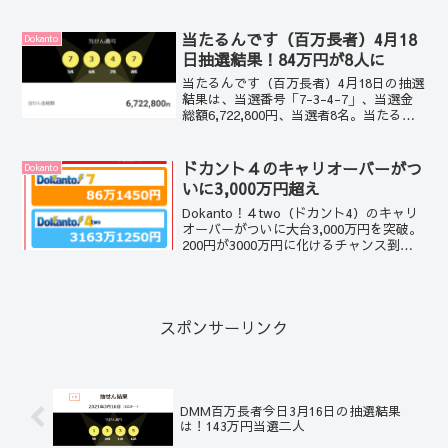
はありませんか、ちらほらとチェックは
していたんですが、3,000万円に近づいて
いるなんて。Dokanto！(ドカント）のよ
当たるんです（百万長者）4月18
Dokanto
うにキャリオーバーが多くなってきても
日抽選結果！84万円が8人に
それほど、キャリオーバーが増えてこな
いんですよね。
当たるんです（百万長者）4月18日の抽選
結果は、当選番号「7-3-4-7」、当選金
総額6,722,800円、当選者8名。当たるん
です（百万長者）ミニ、8名の人が84万円
当選しました。
ドカント４のキャリオーバーがつ
Dokanto
いに3,000万円超え
Dokanto！４two（ドカント4）のキャリ
オーバーがついに大台3,000万円を突破。
200円が3000万円に化けるチャンス到来
です。今日の総販売金額が10,648,000円
と1千万円超え、キャリオーバーも昨日か
ら800万円近くふえています。今日9レー
スを終わった時点で5231ベットも残って
いたので（ボクも残っていました）、今
スポンサーリンク
日は的中者が出てしまうのでは（自分が
当たるかも）とドキドキしていました。
10レースを終わった時点で337ベットまで
的中者は減少しましたが、ここまで多い
のは久しぶり。（ボクはこの時点でアウ
DMM百万長者今日3月16日の抽選結果
トでした）
は！143万円当選二人