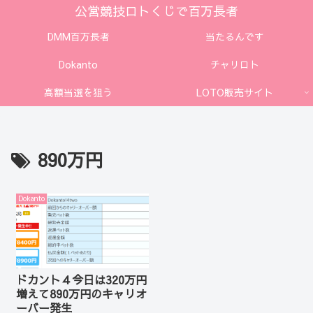
公営競技ロトくじで百万長者
DMM百万長者
当たるんです
Dokanto
チャリロト
高額当選を狙う
LOTO販売サイト
890万円
Dokanto
ドカント４今日は320万円
増えて890万円のキャリオ
ーバー発生