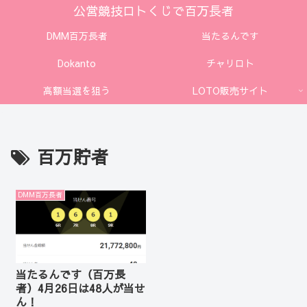
公営競技ロトくじで百万長者
DMM百万長者
当たるんです
Dokanto
チャリロト
高額当選を狙う
LOTO販売サイト
百万貯者
DMM百万長者
当たるんです（百万長
者）4月26日は48人が当せ
ん！