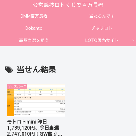
公営競技ロトくじで百万長者
DMM百万長者
当たるんです
Dokanto
チャリロト
高額当選を狙う
LOTO販売サイト
当せん結果
オッズパーク
モトロトmini 昨日
1,739,120円、今日当選
2,747,010円！GW盛り上